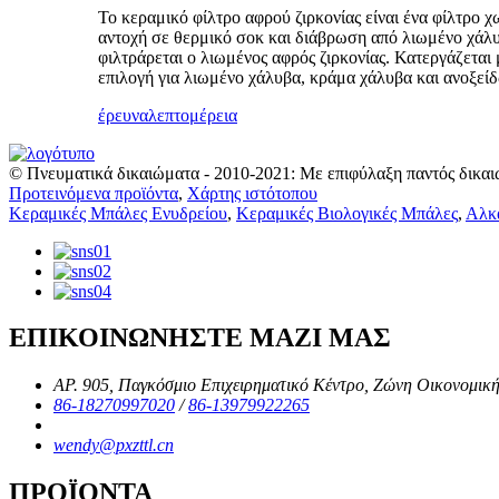
Το κεραμικό φίλτρο αφρού ζιρκονίας είναι ένα φίλτρο
αντοχή σε θερμικό σοκ και διάβρωση από λιωμένο χάλυβ
φιλτράρεται ο λιωμένος αφρός ζιρκονίας. Κατεργάζεται
επιλογή για λιωμένο χάλυβα, κράμα χάλυβα και ανοξεί
έρευνα
λεπτομέρεια
© Πνευματικά δικαιώματα - 2010-2021: Με επιφύλαξη παντός δικαι
Προτεινόμενα προϊόντα
,
Χάρτης ιστότοπου
Κεραμικές Μπάλες Ενυδρείου
,
Κεραμικές Βιολογικές Μπάλες
,
Αλκα
ΕΠΙΚΟΙΝΩΝΗΣΤΕ ΜΑΖΙ ΜΑΣ
ΑΡ. 905, Παγκόσμιο Επιχειρηματικό Κέντρο, Ζώνη Οικονομική
86-18270997020
/
86-13979922265
wendy@pxzttl.cn
ΠΡΟΪΟΝΤΑ