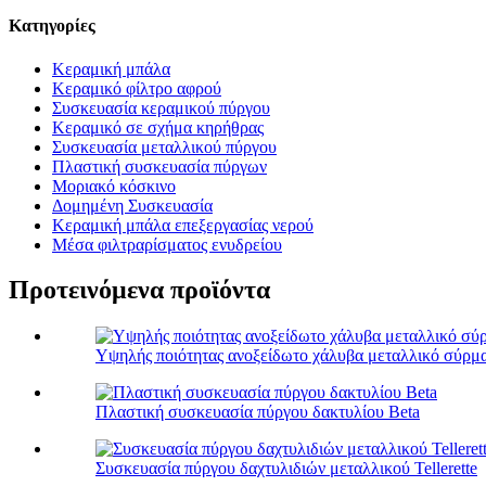
Κατηγορίες
Κεραμική μπάλα
Κεραμικό φίλτρο αφρού
Συσκευασία κεραμικού πύργου
Κεραμικό σε σχήμα κηρήθρας
Συσκευασία μεταλλικού πύργου
Πλαστική συσκευασία πύργων
Μοριακό κόσκινο
Δομημένη Συσκευασία
Κεραμική μπάλα επεξεργασίας νερού
Μέσα φιλτραρίσματος ενυδρείου
Προτεινόμενα προϊόντα
Υψηλής ποιότητας ανοξείδωτο χάλυβα μεταλλικό σύρμα 
Πλαστική συσκευασία πύργου δακτυλίου Beta
Συσκευασία πύργου δαχτυλιδιών μεταλλικού Tellerette