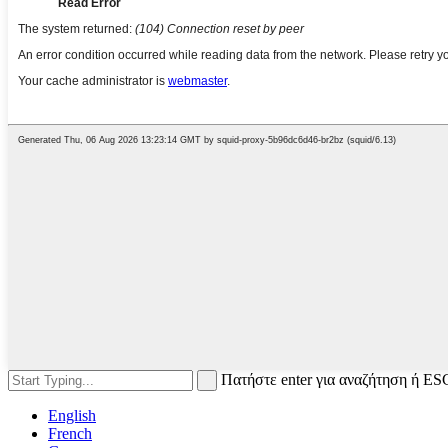
Πατήστε enter για αναζήτηση ή ESC
English
French