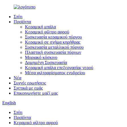
Σπίτι
Προϊόντα
Κεραμική μπάλα
Κεραμικό φίλτρο αφρού
Συσκευασία κεραμικού πύργου
Κεραμικό σε σχήμα κηρήθρας
Συσκευασία μεταλλικού πύργου
Πλαστική συσκευασία πύργων
Μοριακό κόσκινο
Δομημένη Συσκευασία
Κεραμική μπάλα επεξεργασίας νερού
Μέσα φιλτραρίσματος ενυδρείου
Νέα
Συχνές ερωτήσεις
Σχετικά με εμάς
Επικοινωνήστε μαζί μας
English
Σπίτι
Προϊόντα
Κεραμικό φίλτρο αφρού