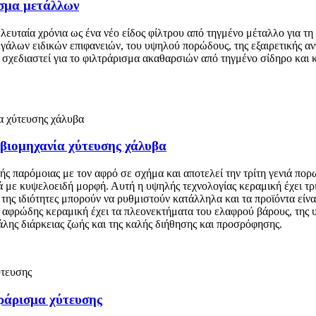
ισμα μετάλλων
λευταία χρόνια ως ένα νέο είδος φίλτρου από τηγμένο μέταλλο για 
γάλων ειδικών επιφανειών, του υψηλού πορώδους, της εξαιρετικής αν
 σχεδιαστεί για το φιλτράρισμα ακαθαρσιών από τηγμένο σίδηρο και 
 βιομηχανία χύτευσης χάλυβα
ής παρόμοιας με τον αφρό σε σχήμα και αποτελεί την τρίτη γενιά π
με κυψελοειδή μορφή. Αυτή η υψηλής τεχνολογίας κεραμική έχει τρι
ές της ιδιότητες μπορούν να ρυθμιστούν κατάλληλα και τα προϊόντα ε
 αφρώδης κεραμική έχει τα πλεονεκτήματα του ελαφρού βάρους, της υ
άλης διάρκειας ζωής και της καλής διήθησης και προσρόφησης.
τράρισμα χύτευσης