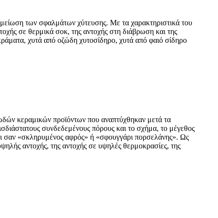
τη μείωση των σφαλμάτων χύτευσης. Με τα χαρακτηριστικά του
τοχής σε θερμικά σοκ, της αντοχής στη διάβρωση και της
κράματα, χυτά από οζώδη χυτοσίδηρο, χυτά από φαιό σίδηρο
ορωδών κεραμικών προϊόντων που αναπτύχθηκαν μετά τα
σδιάστατους συνδεδεμένους πόρους και το σχήμα, το μέγεθος
ίναι σαν «σκληρυμένος αφρός» ή «σφουγγάρι πορσελάνης». Ως
ψηλής αντοχής, της αντοχής σε υψηλές θερμοκρασίες, της