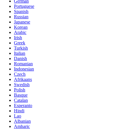
German
Portuguese
Spanish
Russian
Japanese
Korean
Arabic
Irish
Greek
Turkish
Italian
Danish
Romanian
Indonesian
Czech
Afrikaans
Swedish
Polish
Basque
Catalan
Esperanto
Hindi
Lao
Albanian
Amharic