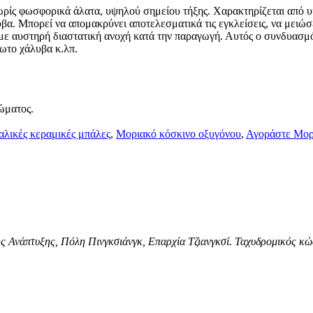
 χωρίς φωσφορικά άλατα, υψηλού σημείου τήξης. Χαρακτηρίζεται από 
α. Μπορεί να απομακρύνει αποτελεσματικά τις εγκλείσεις, να μειώσε
 με αυστηρή διαστατική ανοχή κατά την παραγωγή. Αυτός ο συνδυασμ
δωτο χάλυβα κ.λπ.
ώματος.
λικές κεραμικές μπάλες
,
Μοριακό κόσκινο οξυγόνου
,
Αγοράστε Μορ
ς Ανάπτυξης, Πόλη Πινγκσιάνγκ, Επαρχία Τζιανγκσί. Ταχυδρομικός κ