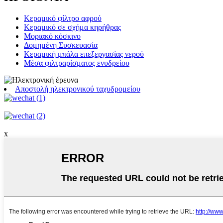
Κεραμικό φίλτρο αφρού
Κεραμικό σε σχήμα κηρήθρας
Μοριακό κόσκινο
Δομημένη Συσκευασία
Κεραμική μπάλα επεξεργασίας νερού
Μέσα φιλτραρίσματος ενυδρείου
Αποστολή ηλεκτρονικού ταχυδρομείου
x